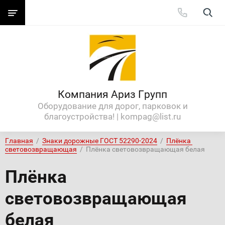
Компания Ариз Групп
Оборудование для дорог, парковок и
благоустройства! | kompag@list.ru
Главная
  /  
Знаки дорожные ГОСТ 52290-2024
  /  
Плёнка 
световозвращающая
  /  Плёнка световозвращающая белая
Плёнка
световозвращающая
белая