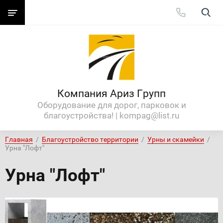
Компания Ариз Групп
Оборудование для дорог, парковок и
благоустройства! | kompag@list.ru
Главная
  /  
Благоустройство территории
  /  
Урны и скамейки
  /  
Урна "Лофт"
Урна "Лофт"