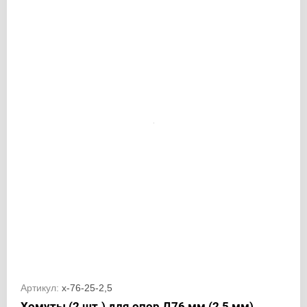
Артикул:
х-76-25-2,5
Хомуты (2 шт.) для опор Д76 мм (2,5 мм)