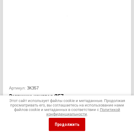
Артикул:
ЗКЗ57
Заглушка круглая Ø57
Этот сайт использует файлы cookie и метаданные. Продолжая
просматривать его, вы соглашаетесь на использование нами
Долговечность | Простой монтаж
файлов cookie и метаданных в соответствии с
Политикой
конфиденциальности
.
Производитель
Производственная компания, Россия
Продолжить
Диаметр, мм
57