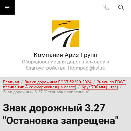
Компания Ариз Групп
Оборудование для дорог, парковок и
благоустройства! | kompag@list.ru
Главная
  /  
Знаки дорожные ГОСТ 52290-2024
  /  
Знаки по ГОСТ 
плёнка тип А коммерческая (Iа класс)
  /  
Круг 700 мм (II т/р)
  /  
Знак дорожный 3.27 "Остановка запрещена"
Знак дорожный 3.27
"Остановка запрещена"