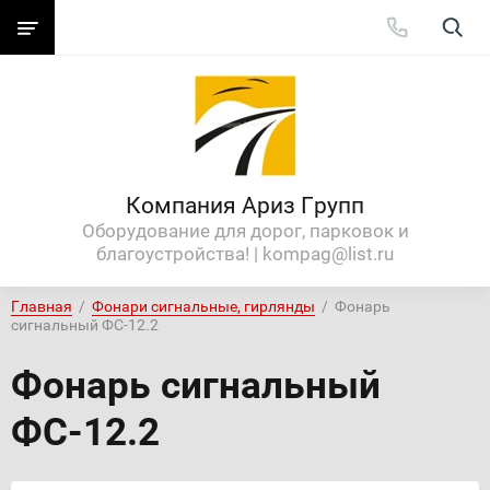
Компания Ариз Групп
Оборудование для дорог, парковок и
благоустройства! | kompag@list.ru
Главная
  /  
Фонари сигнальные, гирлянды
  /  Фонарь 
сигнальный ФС-12.2
Фонарь сигнальный
ФС-12.2