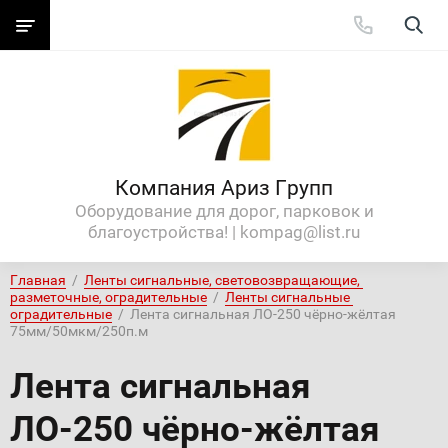
Компания Ариз Групп
Оборудование для дорог, парковок и
благоустройства! | kompag@list.ru
Главная
  /  
Ленты сигнальные, световозвращающие, 
разметочные, оградительные
  /  
Ленты сигнальные 
оградительные
  /  Лента сигнальная ЛО-250 чёрно-жёлтая 
75мм/50мкм/250п.м
Лента сигнальная
ЛО-250 чёрно-жёлтая